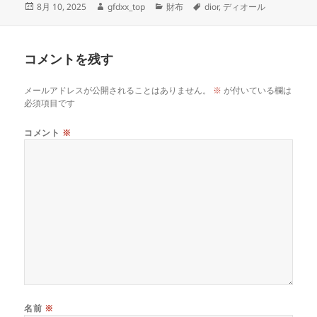
Posted
Author
Categories
Tags
8月 10, 2025
gfdxx_top
財布
dior
,
ディオール
on
コメントを残す
メールアドレスが公開されることはありません。
※
が付いている欄は
必須項目です
コメント
※
名前
※