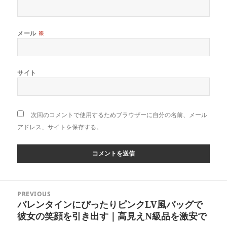
メール
※
サイト
次回のコメントで使用するためブラウザーに自分の名前、メール
アドレス、サイトを保存する。
投
PREVIOUS
稿
バレンタインにぴったりピンクLV風バッグで
Previous
ナ
彼女の笑顔を引き出す｜高見えN級品を激安で
post:
ビ